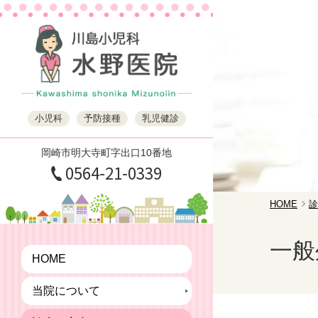
小児科
予防接種
乳児健診
岡崎市明大寺町字出口10番地
0564-21-0339
HOME
診
一般
HOME
当院について