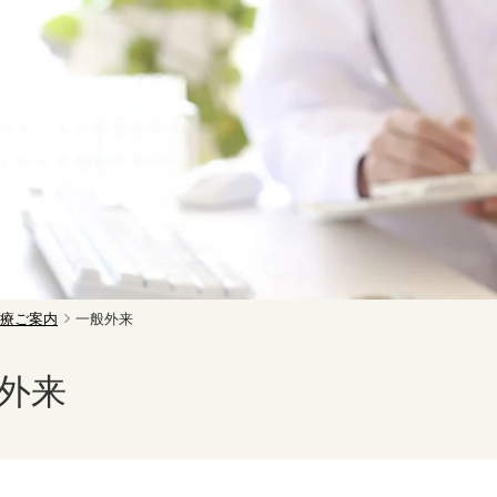
療ご案内
一般外来
外来