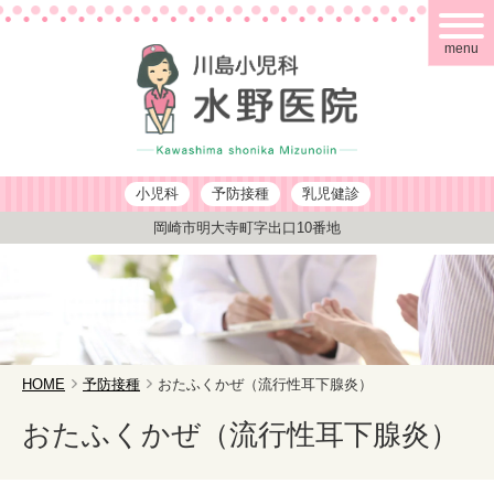
menu
小児科
予防接種
乳児健診
岡崎市明大寺町字出口10番地
HOME
予防接種
おたふくかぜ（流行性耳下腺炎）
おたふくかぜ（流行性耳下腺炎）